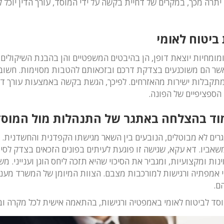
ל. יתרה מכך, במקרים של דחיית בקשה על ידי המוסד, עורך הדין יוכ
ביטוח לאומי
 ומומחיות יוצאת דופן, הן בהיבטים המשפטיים והן בהבנת השיקולי
ר הם משוכנעים בצדקת דרכם ובזכאותם להטבות מסוימות. חשוב לצי
המתקבלות ישירות מהאזרחים. לפיכך, הגשת בקשה באמצעות עורך דין 
הספציפיים של הפונה.
עמוד בהצלחה באתגר של התנהלות מול המוסד
ים לא מבוטלים, הנובעים בין השאר מגישתו הקפדנית והחשדנית. ה
משאביו. דא עקא, שגישה זו פוגעת לעיתים בפונים הזכאים בצדק לס
ת ומקצועיות, ומגביר את הסיכוי שהיא תזכה ליחס הוגן וענייני. משר
לוי אמפתיה ורגישות למורכבות מצבם. הצוות המיומן של המשרד מעני
ם.
המוסד לביטוח לאומי באמפטיה ורגישות, בהתאמה אישית לכל מקרה וב