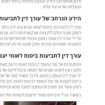
ולכוון אותם לגבי הדרך הנכונה והיעילה ביותר לפעו
ההצלחה של ערעור עליה.
הידע הנרחב של עורך דין לתביעות 
עורך דין לתביעות ביטוח לאומי מביא עמו ידע נרחב
לספק מענה הולם ללקוחות שבקשותיהם נדחו, גם כאש
על ידי עורכי דין שונה באופן מהותי מהיחס לפניות 
הימנעות מטעויות טכניות ומתן מענה מדויק לצרכים 
עורך דין לתביעות ביטוח לאומי י
ההתנהלות אל מול המוסד לביטוח לאומי כרוכה באתגר
מתוך רצון למנוע מקרים של הונאה וניצול לרעה של 
ידי עורך דין העוסק בתחום, הדבר משדר מסר של אמינו
בייצוג לקוחות אל מול המוסד לביטוח לאומי, תוך גי
ניסיון עשיר ועל מחויבות עמוקה למיצוי מלוא זכויותיה
במשרד עו"ד ורון יורם ושות' מייצגים לקוחות מול 