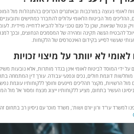
יטוח לאומי נעוצה במורכבות ובאתגרים הכרוכים בהתנהלות מול המו
ם, ההליכים מול הביטוח הלאומי עלולים להתברר כמתישים ותובעניי
ק ונטול שגיאות, שכן כל פגם טכני עלול להביא לדחייה מיידית. לעומ
ל להבטיח הגשה תקינה ומהירה של המסמכים הנחוצים, ובכך למנוע 
עותי שעשוי לסייע בקידום האינטרסים של הלקוחות.
 לאומי לא יוותר על מיצוי זכויות
על ידי המוסד לביטוח לאומי אינן בגדר מותרות, אלא נובעות משיקולי
מוחלשות דוגמת חולים, נכים ונפגעי עבודה. עורך דין המתמחה בת
ם מול הרשויות, מקצר תהליכים מייגעים וחוסך ללקוחותיו עוגמת נפש 
ניסיונו העשיר בתחום, מציע ללקוחותיו ייצוג מנצח ומסור אל מול המ
נו למשרד עו"ד ורון יורם ושות', משרד מוכר עם ניסיון רב בתחום 