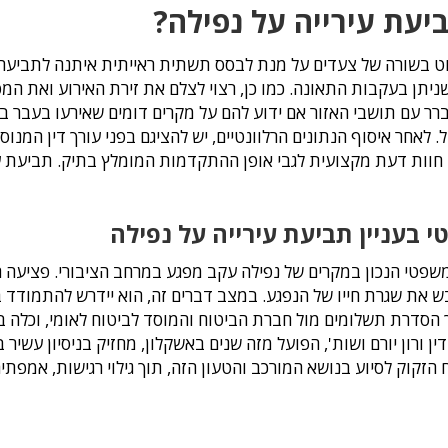
יעת עירייה על נפילה?
וט בשורה של צעדים על מנת לבסס תשתית ראייתית איתנה לתביעה.
תן בעקבות התאונה. כמו כן, רצוי לצלם את זירת האירוע ואת המפ
ברר עם תושבי האזור אם ידוע להם על מקרים דומים שאירעו בעבר בא
 לאחר איסוף הנתונים הרלוונטיים, יש להציגם בפני עורך דין המנוס
ק חוות דעת מקצועית לגבי אופן ההתקדמות המומלץ בתיק. תביעת ע
בעניין תביעת עירייה על נפילה
טי הנכון במקרים של נפילה עקב מפגע במרחב הציבורי. פציעה הנ
ש את שגרת חייו של הנפגע. במצב דברים זה, הוא יידרש להתמודד בו
ך הסדרת תשלומים מול חברת הביטוח והמוסד לביטוח לאומי, וכלה ב
ן ורון יורם ושות', הפועל מזה שנים באשקלון, מחזיק בניסיון עשיר 
הזקוק לסיוע בנושא המורכב והטעון הזה, תוך גילוי רגישות, אמפתיה